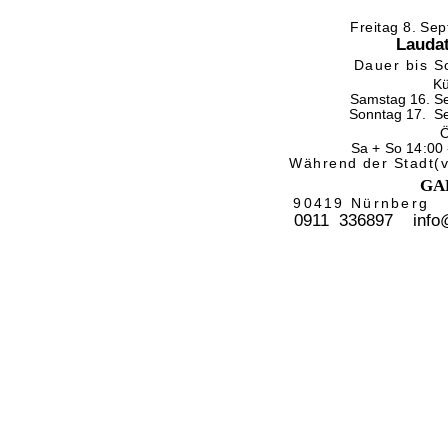
Freitag 8. Se
Lauda
Dauer bis S
Kü
Samstag 16. S
Sonntag 17.
S
Ö
Sa + So 14:00 
Während der Stadt(v
GA
90419 Nürnberg
0911
336897
info