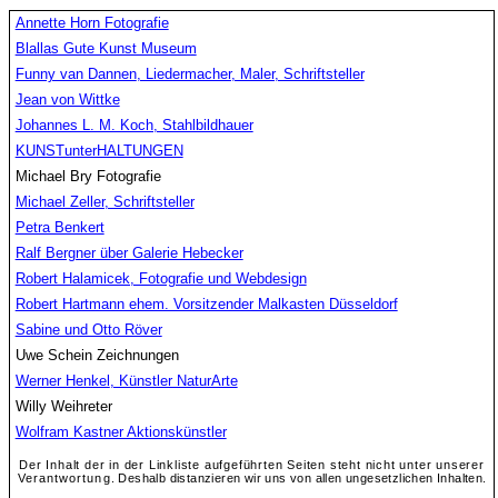
Annette Horn Fotografie
Blallas Gute Kunst Museum
Funny van Dannen
, Liedermacher, Maler, Schriftsteller
Jean von Wittke
Johannes L. M. Koch, Stahlbildhauer
KUNSTunterHALTUNGEN
Michael Bry Fotografie
Michael Zeller, Schriftsteller
Petra Benkert
Ralf Bergner über Galerie Hebecker
Robert Halamicek, Fotografie und Webdesign
Robert Hartmann ehem. Vorsitzender Malkasten Düsseldorf
Sabine und Otto Röver
Uwe Schein Zeichnungen
Werner Henkel
, Künstler NaturArte
Willy Weihreter
Wolfram Kastner Aktionskünstler
Der Inhalt der in der Linkliste aufgeführten Seiten steht nicht unter unserer
Verantwortung
. Deshalb distanzieren wir uns von allen ungesetzlichen Inhalten
.